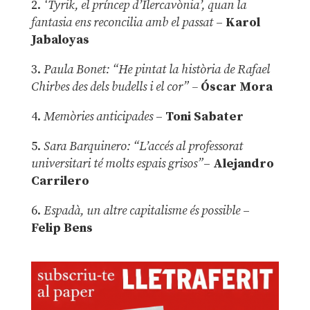
2.
‘Tyrik, el príncep d’Ilercavònia’, quan la
fantasia ens reconcilia amb el passat
–
Karol
Jabaloyas
3.
Paula Bonet: “He pintat la història de Rafael
Chirbes des dels budells i el cor” –
Óscar Mora
4.
Memòries anticipades
–
Toni Sabater
5.
Sara Barquinero: “L’accés al professorat
universitari té molts espais grisos”
–
Alejandro
Carrilero
6.
Espadà, un altre capitalisme és possible
–
Felip Bens