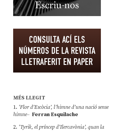
MÉS LLEGIT
1.
‘Flor d’Escòcia’, l’himne d’una nació sense
himne–
Ferran Esquilache
2.
‘Tyrik, el príncep d’Ilercavònia’, quan la