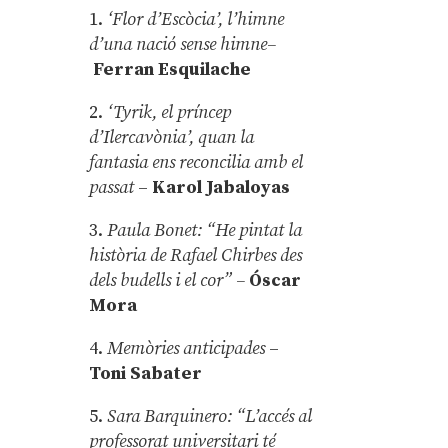
1.
‘Flor d’Escòcia’, l’himne
d’una nació sense himne–
Ferran Esquilache
2.
‘Tyrik, el príncep
d’Ilercavònia’, quan la
fantasia ens reconcilia amb el
passat
–
Karol Jabaloyas
3.
Paula Bonet: “He pintat la
història de Rafael Chirbes des
dels budells i el cor” –
Óscar
Mora
4.
Memòries anticipades
–
Toni Sabater
5.
Sara Barquinero: “L’accés al
professorat universitari té