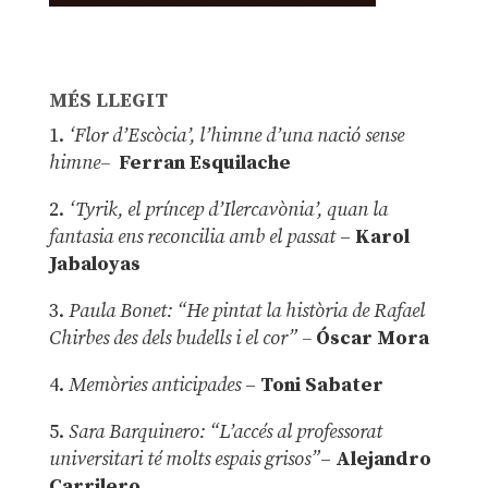
MÉS LLEGIT
1.
‘Flor d’Escòcia’, l’himne d’una nació sense
himne–
Ferran Esquilache
2.
‘Tyrik, el príncep d’Ilercavònia’, quan la
fantasia ens reconcilia amb el passat
–
Karol
Jabaloyas
3.
Paula Bonet: “He pintat la història de Rafael
Chirbes des dels budells i el cor” –
Óscar Mora
4.
Memòries anticipades
–
Toni Sabater
5.
Sara Barquinero: “L’accés al professorat
universitari té molts espais grisos”
–
Alejandro
Carrilero