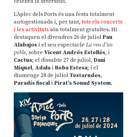
celebra la diversitat.
L’Aplec dels Ports és una festa totalment
autogestionada i, per tant,
tots els concerts
i les activitats
són totalment gratuïtes. Hi
destaquen el divendres 26 de juliol
Pau
Alabajos
i el seu espectacle
La veu d’un
poble
, sobre
Vicent Andrés Estellés
, i
Cactus
; el dissabte 27 de juliol,
Dani
Miquel
,
Adala
i
Roba Estesa
; i el
diumenge 28 de juliol
Testarudes
,
Paradís fiscal
i
Pirat’s Sound System
.