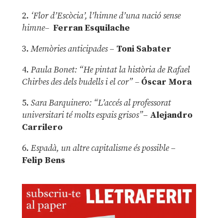
2.
‘Flor d’Escòcia’, l’himne d’una nació sense
himne–
Ferran Esquilache
3.
Memòries anticipades
–
Toni Sabater
4.
Paula Bonet: “He pintat la història de Rafael
Chirbes des dels budells i el cor” –
Óscar Mora
5.
Sara Barquinero: “L’accés al professorat
universitari té molts espais grisos”
–
Alejandro
Carrilero
6.
Espadà, un altre capitalisme és possible
–
Felip Bens