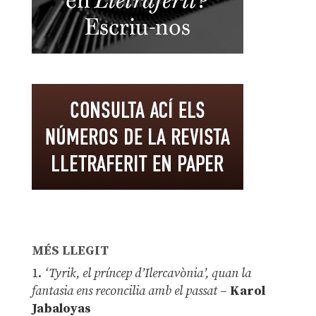
MÉS LLEGIT
1.
‘Tyrik, el príncep d’Ilercavònia’, quan la
fantasia ens reconcilia amb el passat
–
Karol
Jabaloyas