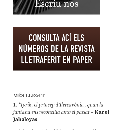
MÉS LLEGIT
1.
‘Tyrik, el príncep d’Ilercavònia’, quan la
fantasia ens reconcilia amb el passat
–
Karol
Jabaloyas