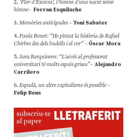
2.
‘Flor d’Escòcia’, l’himne d’una nació sense
himne–
Ferran Esquilache
3.
Memòries anticipades
–
Toni Sabater
4.
Paula Bonet: “He pintat la història de Rafael
Chirbes des dels budells i el cor” –
Óscar Mora
5.
Sara Barquinero: “L’accés al professorat
universitari té molts espais grisos”
–
Alejandro
Carrilero
6.
Espadà, un altre capitalisme és possible
–
Felip Bens