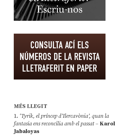
MÉS LLEGIT
1.
‘Tyrik, el príncep d’Ilercavònia’, quan la
fantasia ens reconcilia amb el passat
–
Karol
Jabaloyas