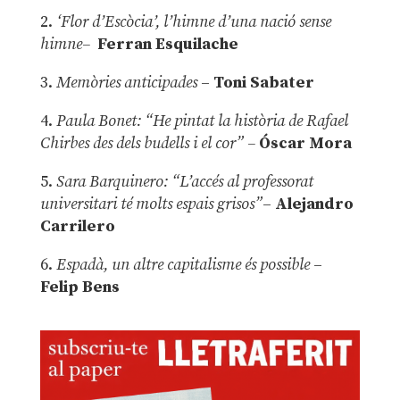
2.
‘Flor d’Escòcia’, l’himne d’una nació sense
himne–
Ferran Esquilache
3.
Memòries anticipades
–
Toni Sabater
4.
Paula Bonet: “He pintat la història de Rafael
Chirbes des dels budells i el cor” –
Óscar Mora
5.
Sara Barquinero: “L’accés al professorat
universitari té molts espais grisos”
–
Alejandro
Carrilero
6.
Espadà, un altre capitalisme és possible
–
Felip Bens