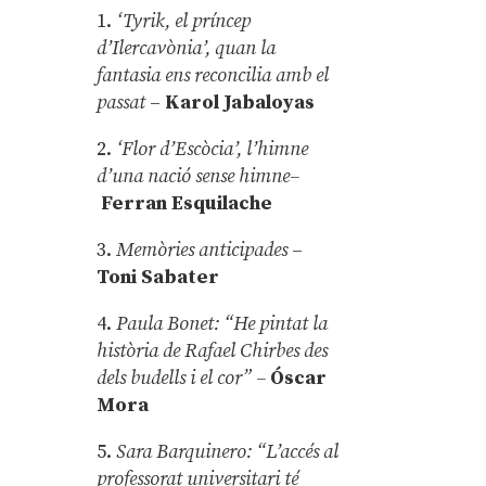
1.
‘Tyrik, el príncep
d’Ilercavònia’, quan la
fantasia ens reconcilia amb el
passat
–
Karol Jabaloyas
2.
‘Flor d’Escòcia’, l’himne
d’una nació sense himne–
Ferran Esquilache
3.
Memòries anticipades
–
Toni Sabater
4.
Paula Bonet: “He pintat la
història de Rafael Chirbes des
dels budells i el cor” –
Óscar
Mora
5.
Sara Barquinero: “L’accés al
professorat universitari té