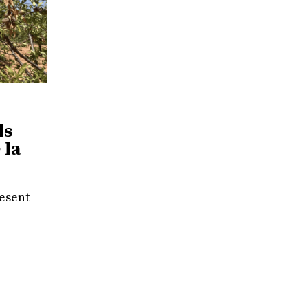
ls
 la
resent