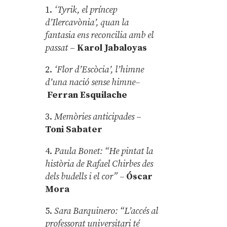
1.
‘Tyrik, el príncep
d’Ilercavònia’, quan la
fantasia ens reconcilia amb el
passat
–
Karol Jabaloyas
2.
‘Flor d’Escòcia’, l’himne
d’una nació sense himne–
Ferran Esquilache
3.
Memòries anticipades
–
Toni Sabater
4.
Paula Bonet: “He pintat la
història de Rafael Chirbes des
dels budells i el cor” –
Óscar
Mora
5.
Sara Barquinero: “L’accés al
professorat universitari té