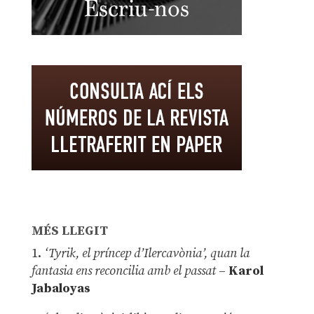
MÉS LLEGIT
1.
‘Tyrik, el príncep d’Ilercavònia’, quan la
fantasia ens reconcilia amb el passat
–
Karol
Jabaloyas