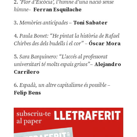
2.
‘Flor d’Escòcia’, l’himne d’una nació sense
himne–
Ferran Esquilache
3.
Memòries anticipades
–
Toni Sabater
4.
Paula Bonet: “He pintat la història de Rafael
Chirbes des dels budells i el cor” –
Óscar Mora
5.
Sara Barquinero: “L’accés al professorat
universitari té molts espais grisos”
–
Alejandro
Carrilero
6.
Espadà, un altre capitalisme és possible
–
Felip Bens