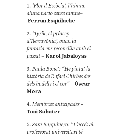
1.
‘Flor d’Escòcia’, l’himne
d’una nació sense himne–
Ferran Esquilache
2.
‘Tyrik, el príncep
d’Ilercavònia’, quan la
fantasia ens reconcilia amb el
passat
–
Karol Jabaloyas
3.
Paula Bonet: “He pintat la
història de Rafael Chirbes des
dels budells i el cor” –
Óscar
Mora
4.
Memòries anticipades
–
Toni Sabater
5.
Sara Barquinero: “L’accés al
professorat universitari té