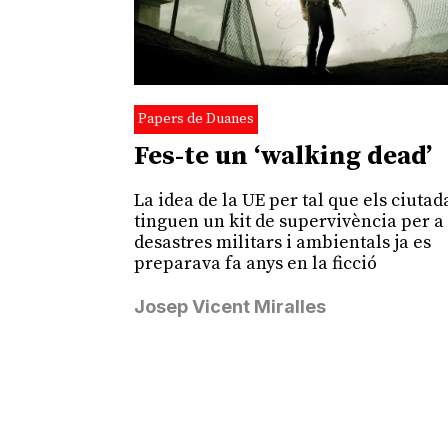
Papers de Duanes
Fes-te un ‘walking dead’
La idea de la UE per tal que els ciuta
tinguen un kit de supervivència per a
desastres militars i ambientals ja es
preparava fa anys en la ficció
Josep Vicent Miralles