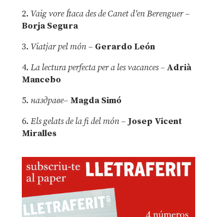
2.
Vaig vore Ítaca des de Canet d’en Berenguer
–
Borja Segura
3.
Viatjar pel món
–
Gerardo León
4.
La lectura perfecta per a les vacances –
Adrià
Mancebo
5.
наздраве
–
Magda Simó
6.
Els gelats de la fi del món
–
Josep Vicent
Miralles