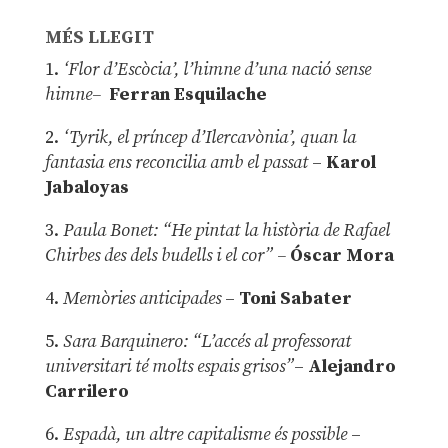
MÉS LLEGIT
1.
‘Flor d’Escòcia’, l’himne d’una nació sense
himne–
Ferran Esquilache
2.
‘Tyrik, el príncep d’Ilercavònia’, quan la
fantasia ens reconcilia amb el passat
–
Karol
Jabaloyas
3.
Paula Bonet: “He pintat la història de Rafael
Chirbes des dels budells i el cor” –
Óscar Mora
4.
Memòries anticipades
–
Toni Sabater
5.
Sara Barquinero: “L’accés al professorat
universitari té molts espais grisos”
–
Alejandro
Carrilero
6.
Espadà, un altre capitalisme és possible
–