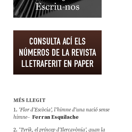
MÉS LLEGIT
1.
‘Flor d’Escòcia’, l’himne d’una nació sense
himne–
Ferran Esquilache
2.
‘Tyrik, el príncep d’Ilercavònia’, quan la