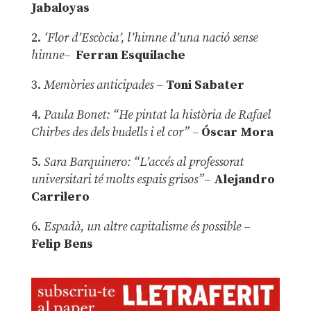
Jabaloyas
2.
‘Flor d’Escòcia’, l’himne d’una nació sense
himne–
Ferran Esquilache
3.
Memòries anticipades
–
Toni Sabater
4.
Paula Bonet: “He pintat la història de Rafael
Chirbes des dels budells i el cor” –
Óscar Mora
5.
Sara Barquinero: “L’accés al professorat
universitari té molts espais grisos”
–
Alejandro
Carrilero
6.
Espadà, un altre capitalisme és possible
–
Felip Bens