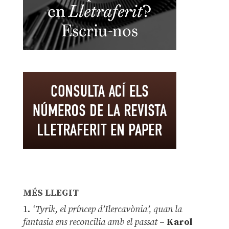
MÉS LLEGIT
1.
‘Tyrik, el príncep d’Ilercavònia’, quan la
fantasia ens reconcilia amb el passat
–
Karol