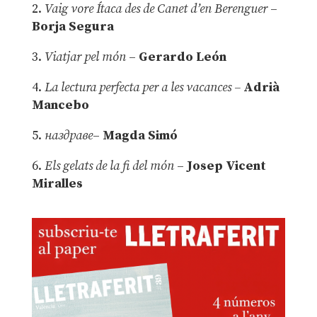
2.
Vaig vore Ítaca des de Canet d’en Berenguer
–
Borja Segura
3.
Viatjar pel món
–
Gerardo León
4.
La lectura perfecta per a les vacances –
Adrià
Mancebo
5.
наздраве
–
Magda Simó
6.
Els gelats de la fi del món
–
Josep Vicent
Miralles