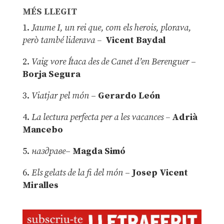
MÉS LLEGIT
1.
Jaume I, un rei que, com els herois, plorava,
però també liderava –
Vicent Baydal
2.
Vaig vore Ítaca des de Canet d’en Berenguer
–
Borja Segura
3.
Viatjar pel món
–
Gerardo León
4.
La lectura perfecta per a les vacances –
Adrià
Mancebo
5.
наздраве
–
Magda Simó
6.
Els gelats de la fi del món
–
Josep Vicent
Miralles