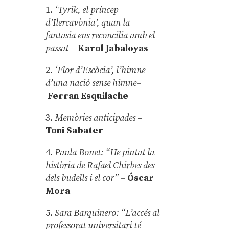
1.
‘Tyrik, el príncep
d’Ilercavònia’, quan la
fantasia ens reconcilia amb el
passat
–
Karol Jabaloyas
2.
‘Flor d’Escòcia’, l’himne
d’una nació sense himne–
Ferran Esquilache
3.
Memòries anticipades
–
Toni Sabater
4.
Paula Bonet: “He pintat la
història de Rafael Chirbes des
dels budells i el cor” –
Óscar
Mora
5.
Sara Barquinero: “L’accés al
professorat universitari té