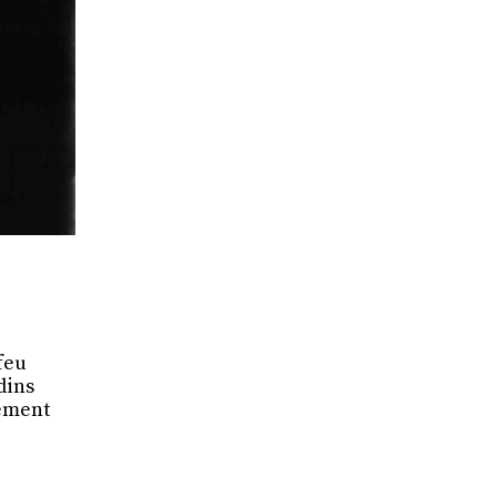
feu
rdins
lement