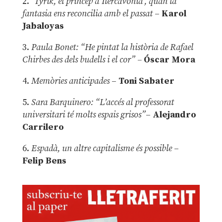
2.
‘Tyrik, el príncep d’Ilercavònia’, quan la
fantasia ens reconcilia amb el passat
–
Karol
Jabaloyas
3.
Paula Bonet: “He pintat la història de Rafael
Chirbes des dels budells i el cor” –
Óscar Mora
4.
Memòries anticipades
–
Toni Sabater
5.
Sara Barquinero: “L’accés al professorat
universitari té molts espais grisos”
–
Alejandro
Carrilero
6.
Espadà, un altre capitalisme és possible
–
Felip Bens