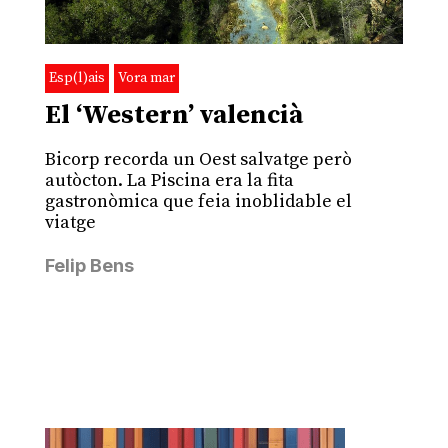
Esp(l)ais
Vora mar
El ‘Western’ valencià
Bicorp recorda un Oest salvatge però
autòcton. La Piscina era la fita
gastronòmica que feia inoblidable el
viatge
Felip Bens