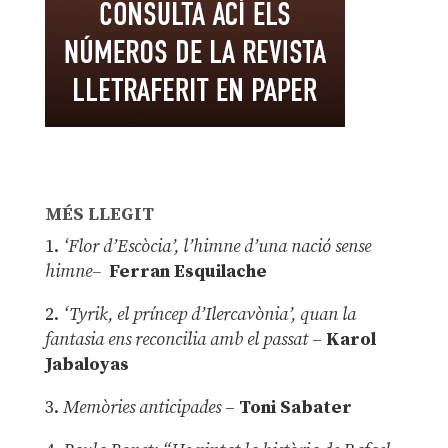
MÉS LLEGIT
1.
‘Flor d’Escòcia’, l’himne d’una nació sense
himne–
Ferran Esquilache
2.
‘Tyrik, el príncep d’Ilercavònia’, quan la
fantasia ens reconcilia amb el passat
–
Karol
Jabaloyas
3.
Memòries anticipades
–
Toni Sabater