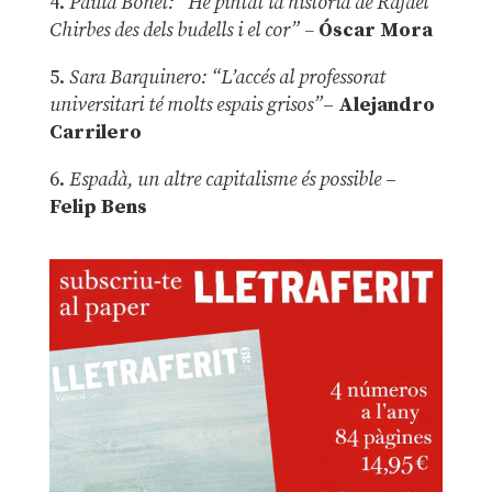
4.
Paula Bonet: “He pintat la història de Rafael
Chirbes des dels budells i el cor” –
Óscar Mora
5.
Sara Barquinero: “L’accés al professorat
universitari té molts espais grisos”
–
Alejandro
Carrilero
6.
Espadà, un altre capitalisme és possible
–
Felip Bens