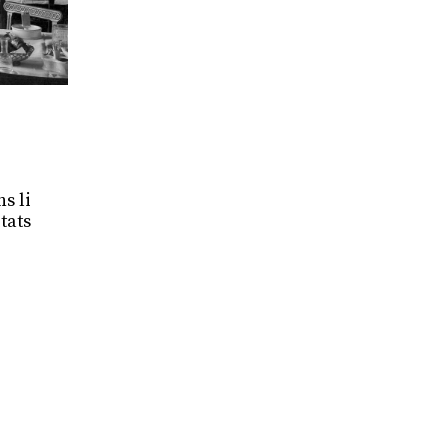
s li
tats