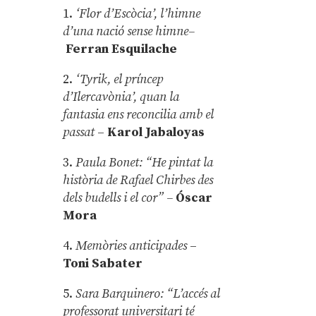
1.
‘Flor d’Escòcia’, l’himne
d’una nació sense himne–
Ferran Esquilache
2.
‘Tyrik, el príncep
d’Ilercavònia’, quan la
fantasia ens reconcilia amb el
passat
–
Karol Jabaloyas
3.
Paula Bonet: “He pintat la
història de Rafael Chirbes des
dels budells i el cor” –
Óscar
Mora
4.
Memòries anticipades
–
Toni Sabater
5.
Sara Barquinero: “L’accés al
professorat universitari té