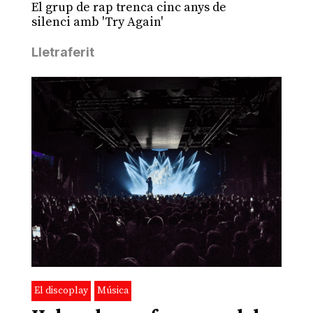
El grup de rap trenca cinc anys de
silenci amb 'Try Again'
Lletraferit
El discoplay
Música