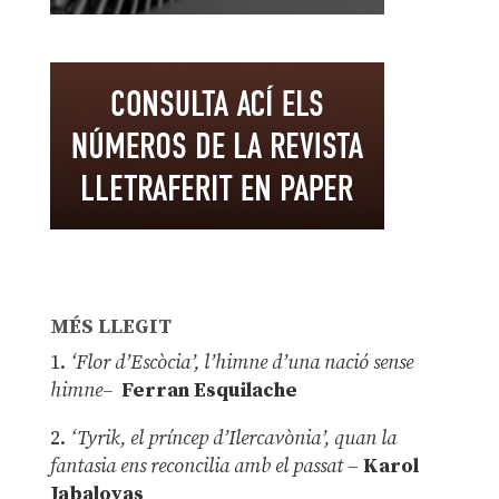
MÉS LLEGIT
1.
‘Flor d’Escòcia’, l’himne d’una nació sense
himne–
Ferran Esquilache
2.
‘Tyrik, el príncep d’Ilercavònia’, quan la
fantasia ens reconcilia amb el passat
–
Karol
Jabaloyas