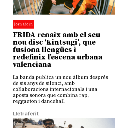
Jorn a jorn
FRIDA renaix amb el seu
nou disc ‘Kintsugi’, que
fusiona llengües i
redefinix l’escena urbana
valenciana
La banda publica un nou àlbum després
de sis anys de silenci, amb
col·laboracions internacionals i una
aposta sonora que combina rap,
reggaeton i dancehall
Lletraferit