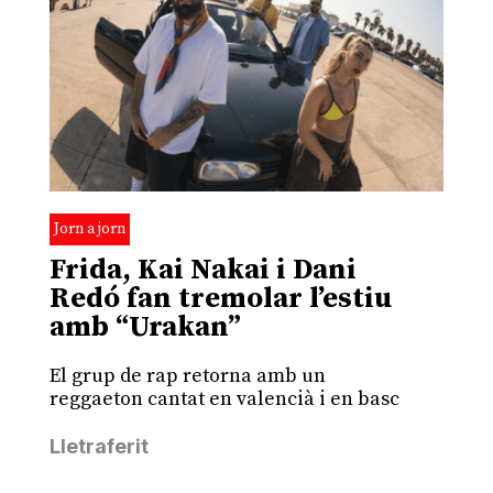
Jorn a jorn
Frida, Kai Nakai i Dani
Redó fan tremolar l’estiu
amb “Urakan”
El grup de rap retorna amb un
reggaeton cantat en valencià i en basc
Lletraferit