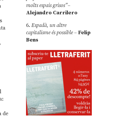
molts espais grisos”
–
a
Alejandro Carrilero
s
6.
Espadà, un altre
nta
capitalisme és possible
–
Felip
Bens
,
l
a:
a de