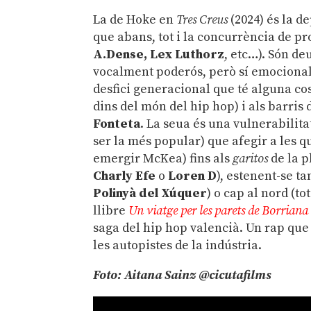
La de Hoke en
Tres Creus
(2024) és la d
que abans, tot i la concurrència de pr
A.Dense, Lex Luthorz
, etc…). Són d
vocalment poderós, però sí emocionalm
desfici generacional que té alguna cos
dins del món del hip hop) i als barris 
Fonteta
. La seua és una vulnerabilita
ser la més popular) que afegir a les que
emergir McKea) fins als
garitos
de la p
Charly Efe
o
Loren D
), estenent-se t
Polinyà del Xúquer
) o cap al nord (t
llibre
Un viatge per les parets de Borriana 
saga del hip hop valencià. Un rap que 
les autopistes de la indústria.
Foto: Aitana Sainz @cicutafilms