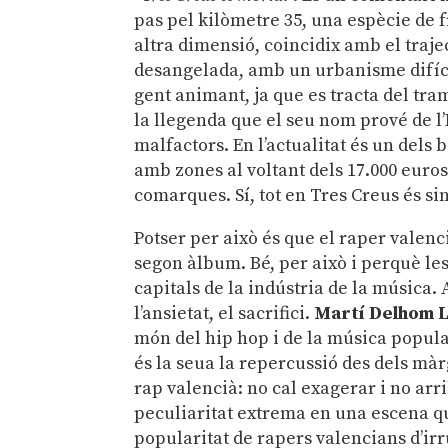
pas pel kilòmetre 35, una espècie de f
altra dimensió, coincidix amb el traje
desangelada, amb un urbanisme difíc
gent animant, ja que es tracta del tra
la llegenda que el seu nom prové de l’
malfactors. En l’actualitat és un dels
amb zones al voltant dels 17.000 euros 
comarques. Sí, tot en Tres Creus és si
Potser per això és que el raper valen
segon àlbum. Bé, per això i perquè le
capitals de la indústria de la música. A
l’ansietat, el sacrifici.
Martí Delhom 
món del hip hop i de la música popular
és la seua la repercussió des dels mà
rap valencià: no cal exagerar i no arr
peculiaritat extrema en una escena que
popularitat de rapers valencians d’ir