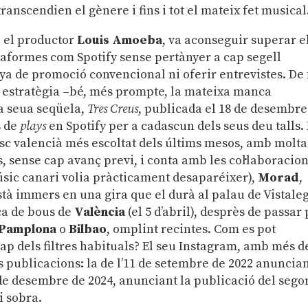
transcendien el gènere i fins i tot el mateix fet musical
b el productor
Louis Amoeba
, va aconseguir superar e
taformes com Spotify sense pertànyer a cap segell
ya de promoció convencional ni oferir entrevistes. De 
 estratègia –bé, més prompte, la mateixa manca
la seua seqüela,
Tres Creus
, publicada el 18 de desembre
s de
plays
en Spotify per a cadascun dels seus deu talls.
sc valencià més escoltat dels últims mesos, amb molta
, sense cap avanç previ, i conta amb les col·laboracio
úsic canari volia pràcticament desaparéixer),
Morad
,
stà immers en una gira que el durà al palau de Vistale
aça de bous de
València
(el 5 d’abril), desprès de passar
, Pamplona
o
Bilbao
, omplint recintes. Com es pot
ap dels filtres habituals? El seu Instagram, amb més d
s publicacions: la de l’11 de setembre de 2022 anuncia
15 de desembre de 2024, anunciant la publicació del sego
li sobra.