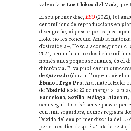
valencians
Los Chikos del Maíz
, que 
El seu primer disc,
BBO
(2022), fet am
cent milions de reproduccions en pla
discogràfic, ni passar per cap campan
Hoke no les concedix. Amb la mateixa
d’estratègia–, Hoke a aconseguit que 
2024, acumule entre dos i cinc milion
només unes poques setmanes, és el di
diferència. El va publicar un dimecres
de
Quevedo
(durant l’any en què el m
Ébano
i
Ergo Pro
. Ara mateix Hoke e
de
Madrid
(este 22 de març) i a la pl
Barcelona, Sevilla, Málaga, Alacant
aconseguir tot això sense passar per c
cent mil seguidors, només registra do
l’eixida del seu primer disc i la del 
per a tres dies després. Tota la resta, 