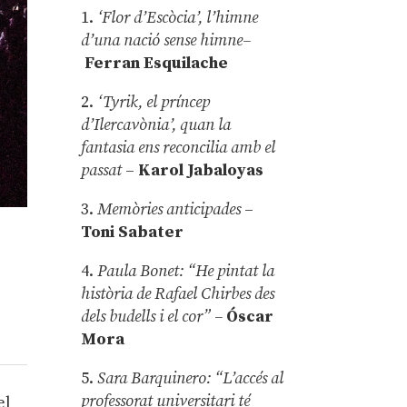
1.
‘Flor d’Escòcia’, l’himne
d’una nació sense himne–
Ferran Esquilache
2.
‘Tyrik, el príncep
d’Ilercavònia’, quan la
fantasia ens reconcilia amb el
passat
–
Karol Jabaloyas
3.
Memòries anticipades
–
Toni Sabater
4.
Paula Bonet: “He pintat la
història de Rafael Chirbes des
dels budells i el cor” –
Óscar
Mora
5.
Sara Barquinero: “L’accés al
professorat universitari té
el