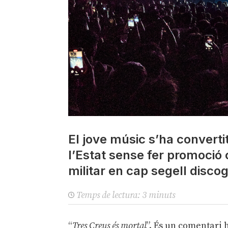
El jove músic s’ha convert
l’Estat sense fer promoció 
militar en cap segell discog
Temps de lectura:
3
minuts
“
Tres Creus és mortal
”. És un comentari 