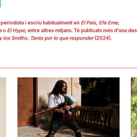
ads
uesky
Telegram
periodista i escriu habitualment en
El País
,
Efe Eme
,
a
o
El Hype
, entre altres mitjans. Té publicats més d'una de
y los Smiths. Tanto por lo que responder
(2024).