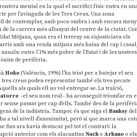
rontera mental en la qual el sacrifici físic entra en un
cte per l’avinguda de les Tres Creus. Una zona
il de contemplar, amb poca ombra i amb encara meny
m de la carrera més allunyat del centre de la ciutat. Co
Edat Mitjana, quan era el terreny on s’ajusticiava els
 barris amb una renda mitjana més baixa del cap i casal
anuals: entre l’1% més pobre de l’Estat i de les nostres
nònim de perifèria.
cià
Hoke
(València, 1996) l’ha triat per a batejar el seu
s tres creus poden representar també els tres pecats
quells als quals ell no vol entregar-se. La traïció,
Latorre
–el seu nom real– ha aconseguit triomfar en e
 sense passar per cap d’ells. També des de la perifèri
rgens de la indústria. Tampoc és que siga el
Banksy
del
iba a tal nivell d’anonimitat, però sí que marca una cot
 fins ara havia destacar pel tot el contrari: la
rupció anterior com els alacantins
Nach
o
Arkano
o els