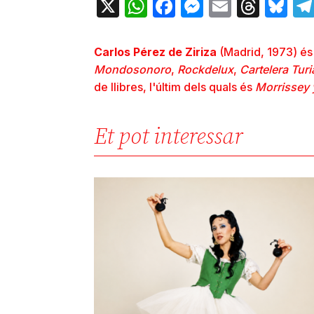
X
WhatsApp
Facebook
Messenger
Email
Thre
Bl
Carlos Pérez de Ziriza
(Madrid, 1973) és 
Mondosonoro
,
Rockdelux
,
Cartelera Turi
de llibres, l'últim dels quals és
Morrissey 
Et pot interessar