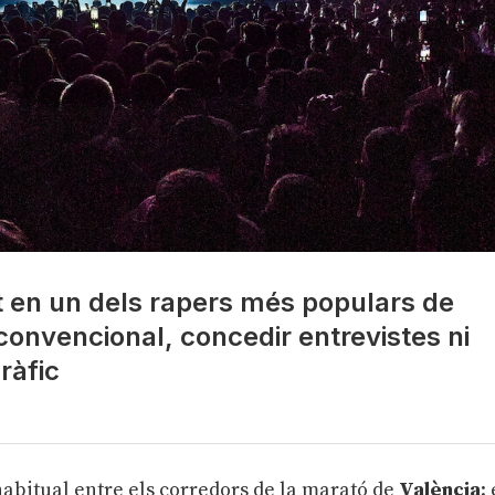
it en un dels rapers més populars de
convencional, concedir entrevistes ni
ràfic
habitual entre els corredors de la marató de
València
: 