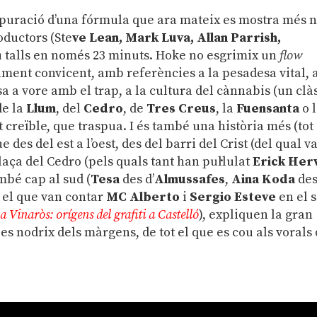
epuració d’una fórmula que ara mateix es mostra més 
oductors (Ste
ve Lean, Mark Luva, Allan Parrish,
eu talls en només 23 minuts. Hoke no esgrimix un
flow
ent convicent, amb referències a la pesadesa vital, 
a a vore amb el trap, a la cultura del cànnabis (un clà
de la
Llum
, del
Cedro
, de
Tres Creus
, la
Fuensanta
o 
t creïble, que traspua. I és també una història més (tot 
 des del est a l’oest, des del barri del Crist (del qual v
laça del Cedro (pels quals tant han pul·lulat
Erick Her
ambé cap al sud (
Tesa
des d’
Almussafes
,
Aina Koda
des
ot el que van contar
MC Alberto
i
Sergio Esteve
en el 
a Vinaròs: orígens del grafiti a Castelló
), expliquen la gran
es nodrix dels màrgens, de tot el que es cou als vorals