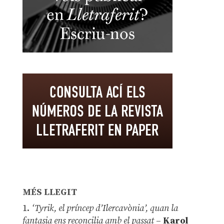
MÉS LLEGIT
1.
‘Tyrik, el príncep d’Ilercavònia’, quan la
fantasia ens reconcilia amb el passat
–
Karol