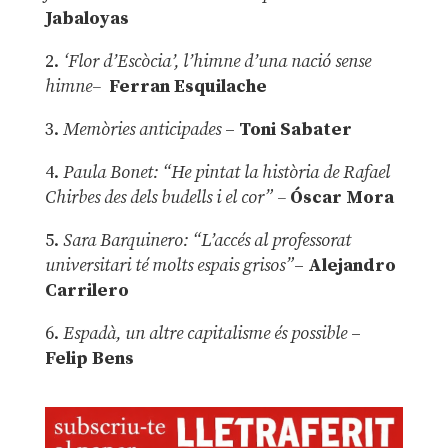
Jabaloyas
2.
‘Flor d’Escòcia’, l’himne d’una nació sense
himne–
Ferran Esquilache
3.
Memòries anticipades
–
Toni Sabater
4.
Paula Bonet: “He pintat la història de Rafael
Chirbes des dels budells i el cor” –
Óscar Mora
5.
Sara Barquinero: “L’accés al professorat
universitari té molts espais grisos”
–
Alejandro
Carrilero
6.
Espadà, un altre capitalisme és possible
–
Felip Bens