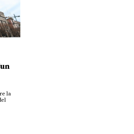
’un
re la
del