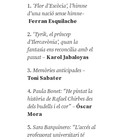
1.
‘Flor d’Escòcia’, l’himne
d’una nació sense himne–
Ferran Esquilache
2.
‘Tyrik, el príncep
d’Ilercavònia’, quan la
fantasia ens reconcilia amb el
passat
–
Karol Jabaloyas
3.
Memòries anticipades
–
Toni Sabater
4.
Paula Bonet: “He pintat la
història de Rafael Chirbes des
dels budells i el cor” –
Óscar
Mora
5.
Sara Barquinero: “L’accés al
professorat universitari té