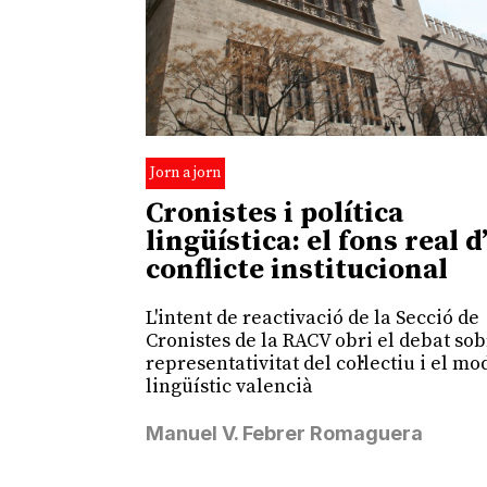
Jorn a jorn
Cronistes i política
lingüística: el fons real d
conflicte institucional
L'intent de reactivació de la Secció de
Cronistes de la RACV obri el debat sob
representativitat del col·lectiu i el mo
lingüístic valencià
Manuel V. Febrer Romaguera