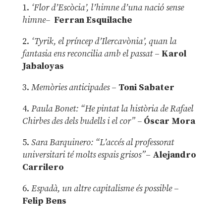
1.
‘Flor d’Escòcia’, l’himne d’una nació sense
himne–
Ferran Esquilache
2.
‘Tyrik, el príncep d’Ilercavònia’, quan la
fantasia ens reconcilia amb el passat
–
Karol
Jabaloyas
3.
Memòries anticipades
–
Toni Sabater
4.
Paula Bonet: “He pintat la història de Rafael
Chirbes des dels budells i el cor” –
Óscar Mora
5.
Sara Barquinero: “L’accés al professorat
universitari té molts espais grisos”
–
Alejandro
Carrilero
6.
Espadà, un altre capitalisme és possible
–
Felip Bens