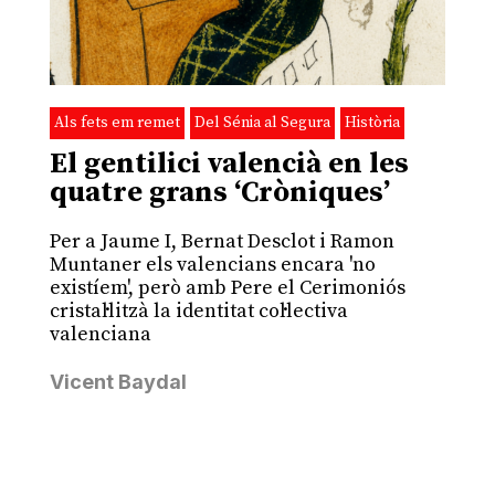
Als fets em remet
Del Sénia al Segura
Història
El gentilici valencià en les
quatre grans ‘Cròniques’
Per a Jaume I, Bernat Desclot i Ramon
Muntaner els valencians encara 'no
existíem', però amb Pere el Cerimoniós
cristal·litzà la identitat col·lectiva
valenciana
Vicent Baydal