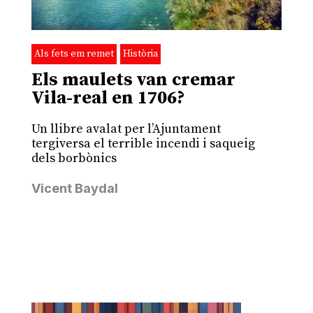
Als fets em remet
Història
Els maulets van cremar
Vila-real en 1706?
Un llibre avalat per l’Ajuntament
tergiversa el terrible incendi i saqueig
dels borbònics
Vicent Baydal