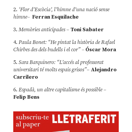
2.
‘Flor d’Escòcia’, l’himne d’una nació sense
himne–
Ferran Esquilache
3.
Memòries anticipades
–
Toni Sabater
4.
Paula Bonet: “He pintat la història de Rafael
Chirbes des dels budells i el cor” –
Óscar Mora
5.
Sara Barquinero: “L’accés al professorat
universitari té molts espais grisos”
–
Alejandro
Carrilero
6.
Espadà, un altre capitalisme és possible
–
Felip Bens