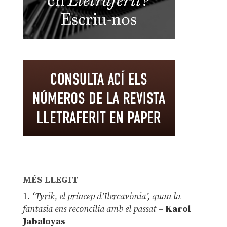
MÉS LLEGIT
1.
‘Tyrik, el príncep d’Ilercavònia’, quan la
fantasia ens reconcilia amb el passat
–
Karol
Jabaloyas