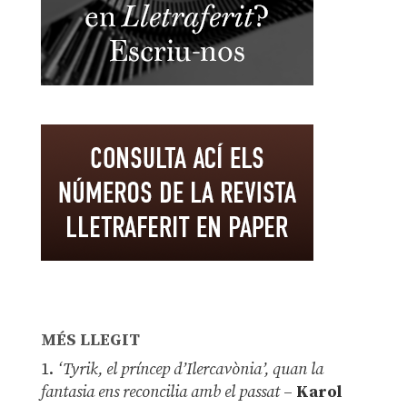
MÉS LLEGIT
1.
‘Tyrik, el príncep d’Ilercavònia’, quan la
fantasia ens reconcilia amb el passat
–
Karol