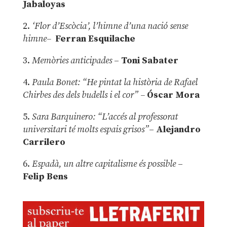
Jabaloyas
2.
‘Flor d’Escòcia’, l’himne d’una nació sense
himne–
Ferran Esquilache
3.
Memòries anticipades
–
Toni Sabater
4.
Paula Bonet: “He pintat la història de Rafael
Chirbes des dels budells i el cor” –
Óscar Mora
5.
Sara Barquinero: “L’accés al professorat
universitari té molts espais grisos”
–
Alejandro
Carrilero
6.
Espadà, un altre capitalisme és possible
–
Felip Bens