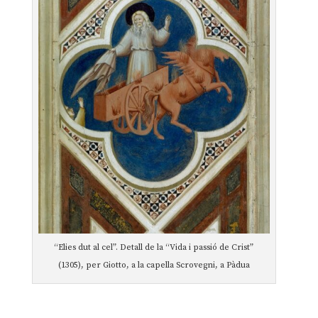
“Elies dut al cel”. Detall de la “Vida i passió de Crist”
(1305), per Giotto, a la capella Scrovegni, a Pàdua