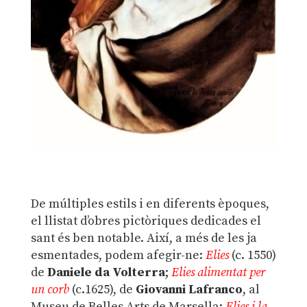
De múltiples estils i en diferents èpoques,
el llistat d’obres pictòriques dedicades el
sant és ben notable. Així, a més de les ja
esmentades, podem afegir-ne:
Elies
(c. 1550)
de
Daniele da Volterra
;
Elies alimentat per
un corb
(c.1625), de
Giovanni Lafranco
, al
Museu de Belles Arts de Marsella;
Elies i la