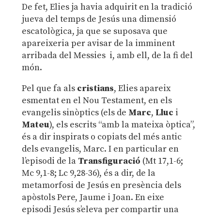
De fet, Elies ja havia adquirit en la tradició
jueva del temps de Jesús una dimensió
escatològica, ja que se suposava que
apareixeria per avisar de la imminent
arribada del Messies i, amb ell, de la fi del
món.
Pel que fa als
cristians
, Elies apareix
esmentat en el Nou Testament, en els
evangelis sinòptics (els de
Marc
,
Lluc
i
Mateu
), els escrits “amb la mateixa òptica”,
és a dir inspirats o copiats del més antic
dels evangelis, Marc. I en particular en
l’episodi de la
Transfiguració
(Mt 17,1-6;
Mc 9,1-8; Lc 9,28-36), és a dir, de la
metamorfosi de Jesús en presència dels
apòstols Pere, Jaume i Joan. En eixe
episodi Jesús s’eleva per compartir una