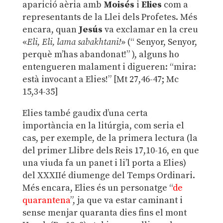
aparició aèria amb
Moisés
i
Elies
com a
representants de la Llei dels Profetes. Més
encara, quan
Jesús
va exclamar en la creu
«
Eli, Eli, lama sabakhtani!
» (“ Senyor, Senyor,
perquè m’has abandonat!” ), alguns ho
entengueren malament i digueren: “mira:
està invocant a Elies!” [Mt 27,46-47; Mc
15,34-35]
Elies també gaudix d’una certa
importància en la litúrgia, com seria el
cas, per exemple, de la primera lectura (la
del primer Llibre dels Reis 17,10-16, en que
una viuda fa un panet i li’l porta a Elies)
del XXXIIé diumenge del Temps Ordinari.
Més encara, Elies és un personatge “
de
quarantena
”, ja que va estar caminant i
sense menjar quaranta dies fins el mont