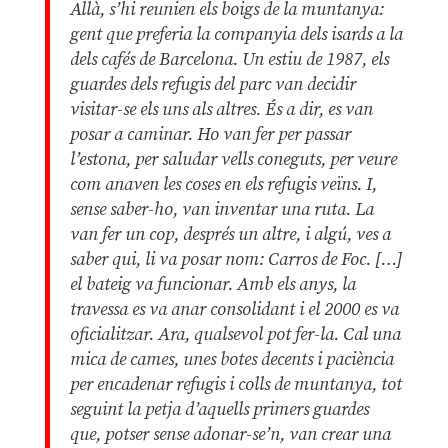
Allà, s’hi reunien els boigs de la muntanya:
gent que preferia la companyia dels isards a la
dels cafés de Barcelona. Un estiu de 1987, els
guardes dels refugis del parc van decidir
visitar-se els uns als altres. És a dir, es van
posar a caminar. Ho van fer per passar
l’estona, per saludar vells coneguts, per veure
com anaven les coses en els refugis veïns. I,
sense saber-ho, van inventar una ruta. La
van fer un cop, després un altre, i algú, ves a
saber qui, li va posar nom: Carros de Foc. […]
el bateig va funcionar. Amb els anys, la
travessa es va anar consolidant i el 2000 es va
oficialitzar. Ara, qualsevol pot fer-la. Cal una
mica de cames, unes botes decents i paciència
per encadenar refugis i colls de muntanya, tot
seguint la petja d’aquells primers guardes
que, potser sense adonar-se’n, van crear una