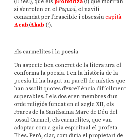
(Elies!), que els
profetitza
(!) que moriran
si s’enrolen en el
Pequod
, el navili
comandat per l’irascible i obsessiu
capità
Acab
/
Ahab
(!).
Els carmelites i la poesia
Un aspecte ben concret de la literatura el
conforma la poesia. I en la història de la
poesia hi ha hagut un parell de místics que
han assolit quotes d’excel·lència difícilment
superables. I els dos eren membres d’un
orde religiós fundat en el segle XII, els
Frares de la Santíssima Mare de Déu del
tossal Carmel, els carmelites, que van
adoptar com a guia espiritual el profeta
Elies. Però, clar, com diria el propietari de