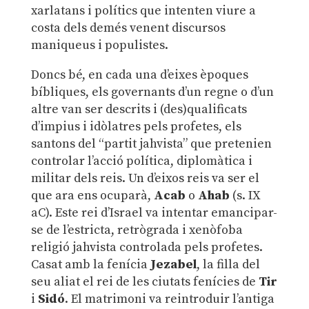
xarlatans i polítics que intenten viure a
costa dels demés venent discursos
maniqueus i populistes.
Doncs bé, en cada una d’eixes èpoques
bíbliques, els governants d’un regne o d’un
altre van ser descrits i (des)qualificats
d’impius i idòlatres pels profetes, els
santons del “partit jahvista” que pretenien
controlar l’acció política, diplomàtica i
militar dels reis. Un d’eixos reis va ser el
que ara ens ocuparà,
Acab
o
Ahab
(s. IX
aC). Este rei d’Israel va intentar emancipar-
se de l’estricta, retrògrada i xenòfoba
religió jahvista controlada pels profetes.
Casat amb la fenícia
Jezabel
, la filla del
seu aliat el rei de les ciutats fenícies de
Tir
i
Sidó
. El matrimoni va reintroduir l’antiga