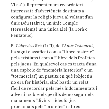
VI a.C.). Representen un recordatori
interessat i d’advertència destinats a
configurar la religió jueva al voltant d’un
únic Déu (Jahvé), un únic Temple
(Jerusalem) i una única Llei (la Torà o
Pentateuc).
El
Llibre dels Reis
(I i II), de l’
Antic Testament
,
ha sigut classificat com a “llibre històric”
pels cristians i com a “llibre dels Profetes”
pels jueus. En qualsevol cas es tracta d’una
una espècie de “memòria històrica” o un
“tot mesclat”, un pastitx en què l’objectiu
no era fer història, sinó bastir un relat
fàcil de recordar pels més indocumentats i
advertir sobre els perills de no seguir els
manaments “divins” –ideològics–
proclamats pels “profetes” i altres