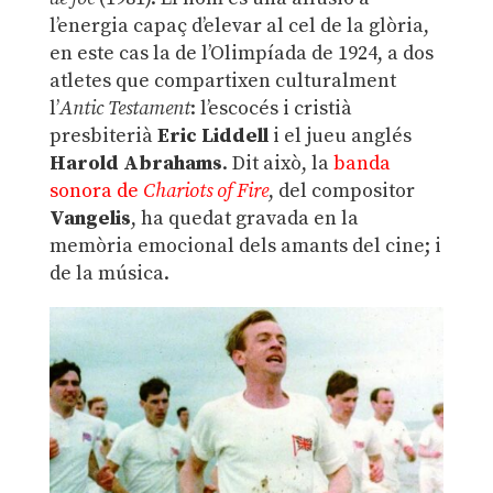
l’energia capaç d’elevar al cel de la glòria,
en este cas la de l’Olimpíada de 1924, a dos
atletes que compartixen culturalment
l’
Antic Testament
: l’escocés i cristià
presbiterià
Eric Liddell
i el jueu anglés
Harold Abrahams
. Dit això, la
banda
sonora de
Chariots of Fire
, del compositor
Vangelis
, ha quedat gravada en la
memòria emocional dels amants del cine; i
de la música.