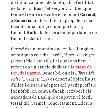
divinitat cananea de la pluja i la fertilitat
de la terra,
Baal
, “el Senyor”. Un Déu que
tenia el centre de culte en el mont
Carmel
,
a
Samària
, un tossal fèrtil, prop de la mar i
tocant a una antiga ciutat portuària,
l’actual
Haifa
, la tercera en importància de
l’actual estat d’Israel.
Carmel
és un topònim que en les llengües
semítiques ve a dir “jardí”, “hort” o “vinyet”
(
karem
) “de Déu” (
El
), i al qual ens hem
referit en un article dedicat a la
Mare de
Déu del Carme
. Doncs bé, en els
Llibres dels
Reis
I (17,21) iII (1,2) es descriu l’èpica lluita
d’Elies i els seus adeptes del partit profètic
i xenòfob, en contra d’Acab, Jezabel i els
adoradors de Baal que ocupaven el fèrtil
tossal del Carmel. Concretament, Elies, a