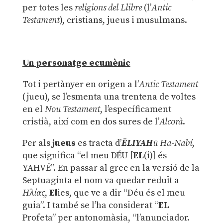
per totes les
religions del Llibre
(l’
Antic
Testament
), cristians, jueus i musulmans.
Un personatge ecumènic
Tot i pertànyer en origen a l’
Antic Testament
(jueu), se l’esmenta una trentena de voltes
en el
Nou Testament
, l’específicament
cristià, així com en dos sures de l’
Alcorà
.
Per als
jueus
es tracta d’
ĒLIYAH
ū Ha-Nabí
,
que significa “el meu DÉU [
EL
(i)] és
YAHVÉ”. En passar al grec en la versió de la
Septuaginta el nom va quedar reduït a
Ηλίας
,
El
ies, que ve a dir “Déu és el meu
guia”. I també se l’ha considerat “
EL
Profeta” per antonomàsia, “l’anunciador.