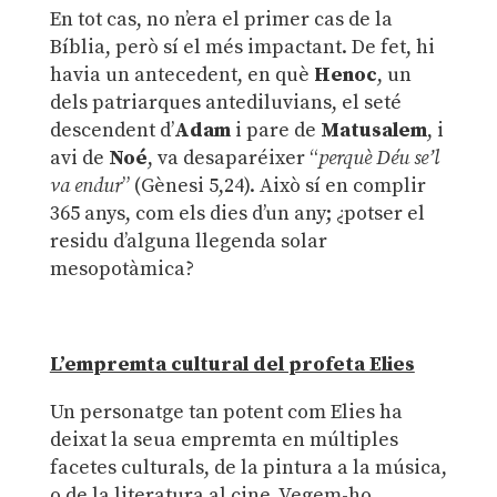
En tot cas, no n’era el primer cas de la
Bíblia, però sí el més impactant. De fet, hi
havia un antecedent, en què
Henoc
, un
dels patriarques antediluvians, el seté
descendent d’
Adam
i pare de
Matusalem
, i
avi de
Noé
, va desaparéixer “
perquè Déu se’l
va endur
” (Gènesi 5,24). Això sí en complir
365 anys, com els dies d’un any; ¿potser el
residu d’alguna llegenda solar
mesopotàmica?
L’empremta cultural del profeta Elies
Un personatge tan potent com Elies ha
deixat la seua empremta en múltiples
facetes culturals, de la pintura a la música,
o de la literatura al cine. Vegem-ho.