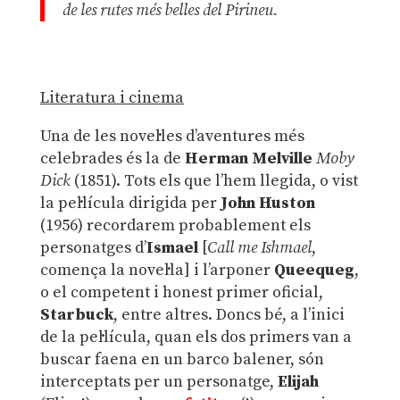
de les rutes més belles del Pirineu.
Literatura i cinema
Una de les novel·les d’aventures més
celebrades és la de
Herman Melville
Moby
Dick
(1851). Tots els que l’hem llegida, o vist
la pel·lícula dirigida per
John Huston
(1956) recordarem probablement els
personatges d’
Ismael
[
Call me Ishmael
,
comença la novel·la] i l’arponer
Queequeg
,
o el competent i honest primer oficial,
Starbuck
, entre altres. Doncs bé, a l’inici
de la pel·lícula, quan els dos primers van a
buscar faena en un barco balener, són
interceptats per un personatge,
Elijah