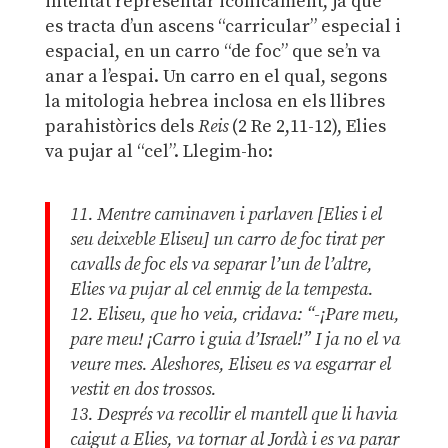
intentat representar icònicament, ja que
es tracta d’un ascens “carricular” especial i
espacial, en un carro “de foc” que se’n va
anar a l’espai. Un carro en el qual, segons
la mitologia hebrea inclosa en els llibres
parahistòrics dels
Reis
(2 Re 2,11-12), Elies
va pujar al “cel”. Llegim-ho:
11. Mentre caminaven i parlaven [Elies i el
seu deixeble Eliseu] un carro de foc tirat per
cavalls de foc els va separar l’un de l’altre,
Elies va pujar al cel enmig de la tempesta.
12. Eliseu, que ho veia, cridava: “-¡Pare meu,
pare meu! ¡Carro i guia d’Israel!” I ja no el va
veure mes. Aleshores, Eliseu es va esgarrar el
vestit en dos trossos.
13. Després va recollir el mantell que li havia
caigut a Elies, va tornar al Jordà i es va parar