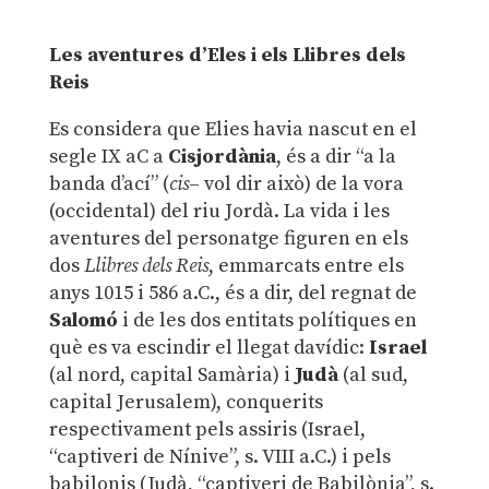
Les aventures d’Eles i els Llibres dels
Reis
Es considera que Elies havia nascut en el
segle IX aC a
Cisjordània
, és a dir “a la
banda d’ací” (
cis
– vol dir això) de la vora
(occidental) del riu Jordà. La vida i les
aventures del personatge figuren en els
dos
Llibres dels Reis
, emmarcats entre els
anys 1015 i 586 a.C., és a dir, del regnat de
Salomó
i de les dos entitats polítiques en
què es va escindir el llegat davídic:
Israel
(al nord, capital Samària) i
Judà
(al sud,
capital Jerusalem), conquerits
respectivament pels assiris (Israel,
“captiveri de Nínive”, s. VIII a.C.) i pels
babilonis (Judà, “captiveri de Babilònia”, s.