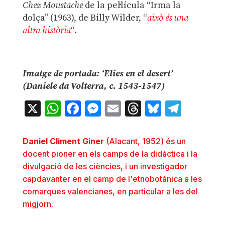
Chez Moustache
de la pel·lícula “Irma la
dolça” (1963), de Billy Wilder, “
això és una
altra història
“.
Imatge de portada: ‘Elies en el desert’
(Daniele da Volterra, c. 1543-1547)
X
WhatsApp
Facebook
Messenger
Email
Threads
Bluesky
Teleg
Daniel Climent Giner
(Alacant, 1952) és un
docent pioner en els camps de la didàctica i la
divulgació de les ciències, i un investigador
capdavanter en el camp de l'etnobotànica a les
comarques valencianes, en particular a les del
migjorn.