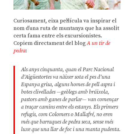
Curiosament, eixa pel·lícula va inspirar el
nom d’una ruta de muntanya que ha assolit
certa fama entre els excursionistes.
Copiem directament del blog
A un tir de
pedra
:
Als anys cinquanta, quan el Parc Nacional
d’Aigüestortes va nàixer sota el pes d’una
Espanya grisa, alguns homes de pell aspra i
botes clivellades —geòlegs amb brúixola,
pastors amb ganes de parlar— van començar
a traçar camins entre els estanys. Els primers
refugis, com Colomers o Mallafré, no eren
més que barraques de pedra seca, sense més
luxe que una llar de foc i una manta pudenta.