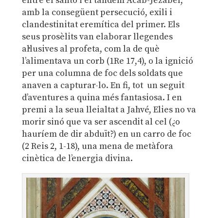
entre el santó i el tàndem Acab-Jezabel,
amb la consegüent persecució, exili i
clandestinitat eremítica del primer. Els
seus prosèlits van elaborar llegendes
al·lusives al profeta, com la de què
l’alimentava un corb (1Re 17,4), o la ignició
per una columna de foc dels soldats que
anaven a capturar-lo. En fi, tot un seguit
d’aventures a quina més fantasiosa. I en
premi a la seua lleialtat a Jahvé, Elies no va
morir sinó que va ser ascendit al cel (¿o
hauríem de dir abduït?) en un carro de foc
(2 Reis 2, 1-18), una mena de metàfora
cinètica de l’energia divina.