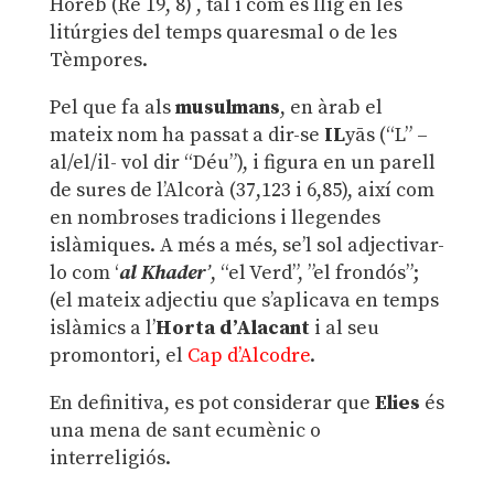
Horeb (Re 19, 8) , tal i com es llig en les
litúrgies del temps quaresmal o de les
Tèmpores.
Pel que fa als
musulmans
, en àrab el
mateix nom ha passat a dir-se
IL
yās (“L” –
al/el/il- vol dir “Déu”), i figura en un parell
de sures de l’Alcorà (37,123 i 6,85), així com
en nombroses tradicions i llegendes
islàmiques. A més a més, se’l sol adjectivar-
lo com ‘
al Khader
’
, “el Verd”, ”el frondós”;
(el mateix adjectiu que s’aplicava en temps
islàmics a l’
Horta d’Alacant
i al seu
promontori, el
Cap d’Alcodre
.
En definitiva, es pot considerar que
Elies
és
una mena de sant ecumènic o
interreligiós.