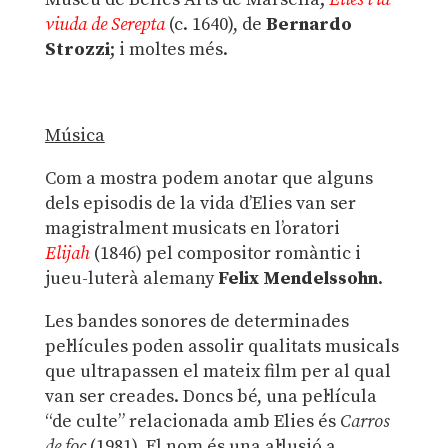
viuda de Serepta
(c. 1640), de
Bernardo
Strozzi
; i moltes més.
Música
Com a mostra podem anotar que alguns
dels episodis de la vida d’Elies van ser
magistralment musicats en l’oratori
Elijah
(1846) pel compositor romàntic i
jueu-luterà alemany
Felix Mendelssohn
.
Les bandes sonores de determinades
pel·lícules poden assolir qualitats musicals
que ultrapassen el mateix film per al qual
van ser creades. Doncs bé, una pel·lícula
“de culte” relacionada amb Elies és
Carros
de foc
(1981). El nom és una al·lusió a