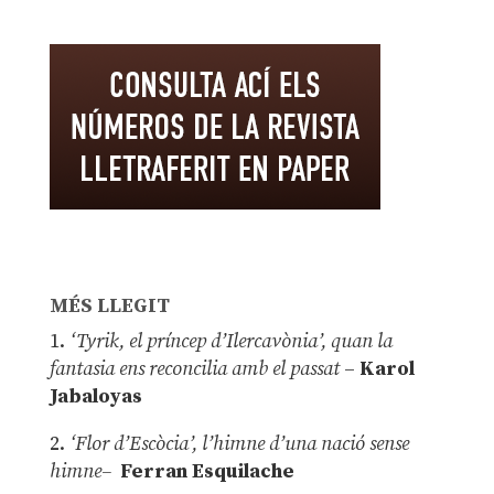
MÉS LLEGIT
1.
‘Tyrik, el príncep d’Ilercavònia’, quan la
fantasia ens reconcilia amb el passat
–
Karol
Jabaloyas
2.
‘Flor d’Escòcia’, l’himne d’una nació sense
himne–
Ferran Esquilache