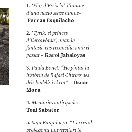
1.
‘Flor d’Escòcia’, l’himne
d’una nació sense himne–
Ferran Esquilache
2.
‘Tyrik, el príncep
d’Ilercavònia’, quan la
fantasia ens reconcilia amb el
passat
–
Karol Jabaloyas
3.
Paula Bonet: “He pintat la
història de Rafael Chirbes des
dels budells i el cor” –
Óscar
Mora
4.
Memòries anticipades
–
Toni Sabater
5.
Sara Barquinero: “L’accés al
professorat universitari té