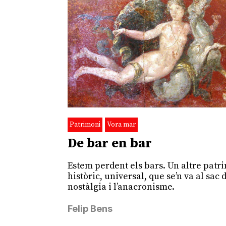
Patrimoni
Vora mar
De bar en bar
Estem perdent els bars. Un altre patr
històric, universal, que se’n va al sac 
nostàlgia i l’anacronisme.
Felip Bens