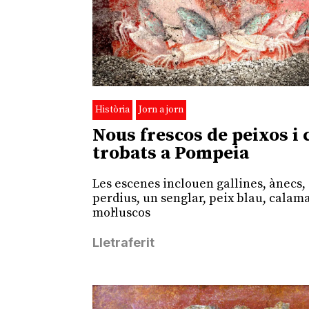
Història
Jorn a jorn
Nous frescos de peixos i 
trobats a Pompeia
Les escenes inclouen gallines, ànecs,
perdius, un senglar, peix blau, calama
mol·luscos
Lletraferit