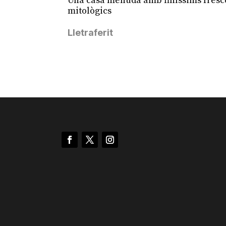
Una casa menuda amb finíssims fresc
mitològics
Lletraferit