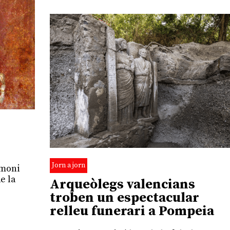
Jorn a jorn
imoni
de la
Arqueòlegs valencians
troben un espectacular
relleu funerari a Pompeia