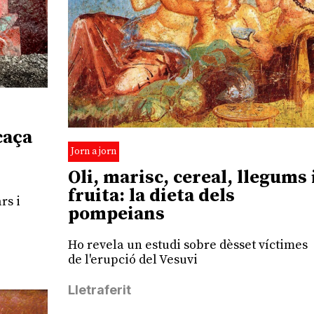
caça
Jorn a jorn
Oli, marisc, cereal, llegums 
fruita: la dieta dels
rs i
pompeians
Ho revela un estudi sobre dèsset víctimes
de l'erupció del Vesuvi
Lletraferit