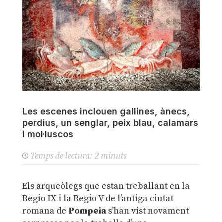
Les escenes inclouen gallines, ànecs,
perdius, un senglar, peix blau, calamars
i mol·luscos
Temps de lectura:
2
minuts
Els arqueòlegs que estan treballant en la
Regio IX i la Regio V de l’antiga ciutat
romana de
Pompeia
s’han vist novament