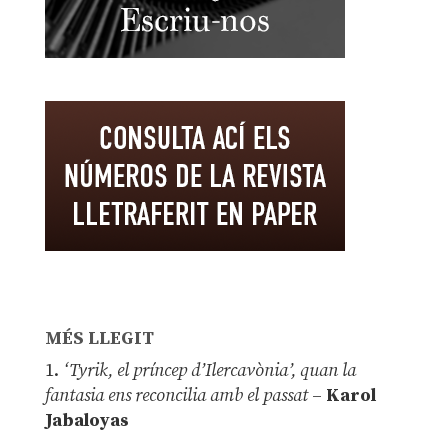
MÉS LLEGIT
1.
‘Tyrik, el príncep d’Ilercavònia’, quan la
fantasia ens reconcilia amb el passat
–
Karol
Jabaloyas