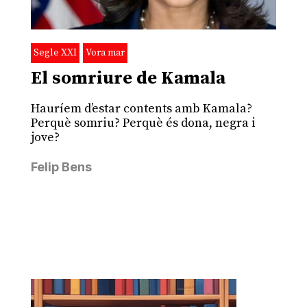
Segle XXI
Vora mar
El somriure de Kamala
Hauríem d’estar contents amb Kamala?
Perquè somriu? Perquè és dona, negra i
jove?
Felip Bens