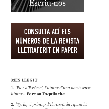
MÉS LLEGIT
1.
‘Flor d’Escòcia’, l’himne d’una nació sense
himne–
Ferran Esquilache
2.
‘Tyrik, el príncep d’Ilercavònia’, quan la