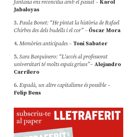
fantasia ens reconcilia amb el passat
–
Karol
Jabaloyas
3.
Paula Bonet: “He pintat la història de Rafael
Chirbes des dels budells i el cor” –
Óscar Mora
4.
Memòries anticipades
–
Toni Sabater
5.
Sara Barquinero: “L’accés al professorat
universitari té molts espais grisos”
–
Alejandro
Carrilero
6.
Espadà, un altre capitalisme és possible
–
Felip Bens