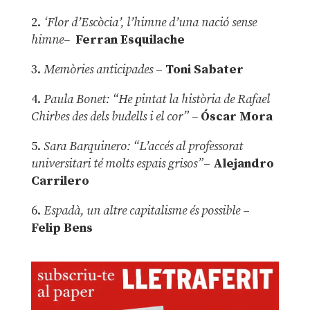
2.
‘Flor d’Escòcia’, l’himne d’una nació sense
himne–
Ferran Esquilache
3.
Memòries anticipades
–
Toni Sabater
4.
Paula Bonet: “He pintat la història de Rafael
Chirbes des dels budells i el cor” –
Óscar Mora
5.
Sara Barquinero: “L’accés al professorat
universitari té molts espais grisos”
–
Alejandro
Carrilero
6.
Espadà, un altre capitalisme és possible
–
Felip Bens