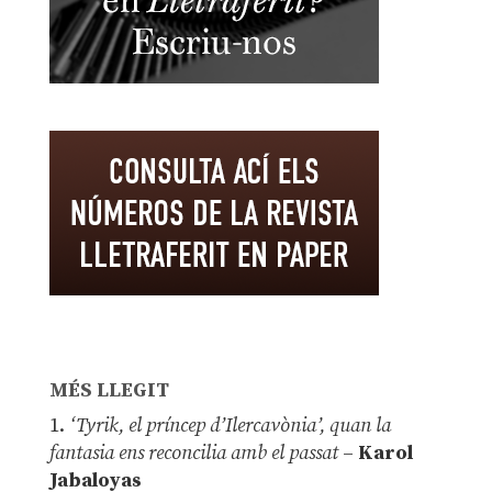
MÉS LLEGIT
1.
‘Tyrik, el príncep d’Ilercavònia’, quan la
fantasia ens reconcilia amb el passat
–
Karol
Jabaloyas