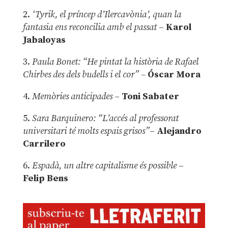
2.
‘Tyrik, el príncep d’Ilercavònia’, quan la
fantasia ens reconcilia amb el passat
–
Karol
Jabaloyas
3.
Paula Bonet: “He pintat la història de Rafael
Chirbes des dels budells i el cor” –
Óscar Mora
4.
Memòries anticipades
–
Toni Sabater
5.
Sara Barquinero: “L’accés al professorat
universitari té molts espais grisos”
–
Alejandro
Carrilero
6.
Espadà, un altre capitalisme és possible
–
Felip Bens