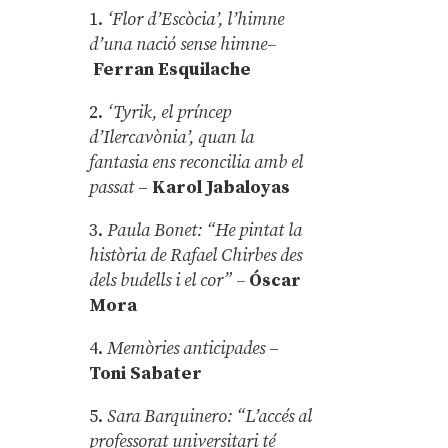
1.
‘Flor d’Escòcia’, l’himne
d’una nació sense himne–
Ferran Esquilache
2.
‘Tyrik, el príncep
d’Ilercavònia’, quan la
fantasia ens reconcilia amb el
passat
–
Karol Jabaloyas
3.
Paula Bonet: “He pintat la
història de Rafael Chirbes des
dels budells i el cor” –
Óscar
Mora
4.
Memòries anticipades
–
Toni Sabater
5.
Sara Barquinero: “L’accés al
professorat universitari té