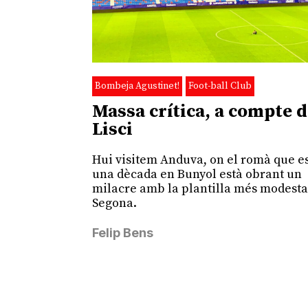
Bombeja Agustinet!
Foot-ball Club
Massa crítica, a compte 
Lisci
Hui visitem Anduva, on el romà que e
una dècada en Bunyol està obrant un
milacre amb la plantilla més modesta
Segona.
Felip Bens