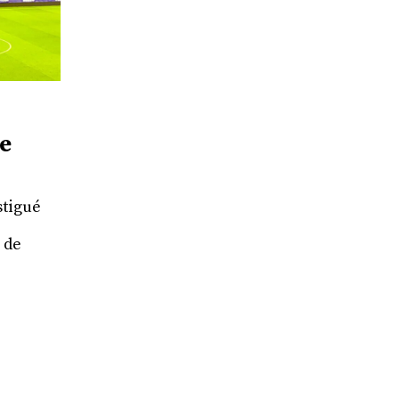
de
stigué
 de