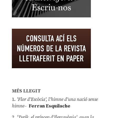
MÉS LLEGIT
1.
‘Flor d’Escòcia’, l’himne d’una nació sense
himne–
Ferran Esquilache
2.
‘Tyrik, el príncep d’Ilercavònia’, quan la