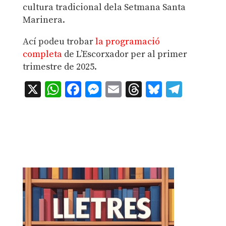
cultura tradicional dela Setmana Santa
Marinera.
Ací podeu trobar
la programació
completa
de L’Escorxador per al primer
trimestre de 2025.
X
WhatsApp
Facebook
Messenger
Email
Threads
Bluesky
Teleg