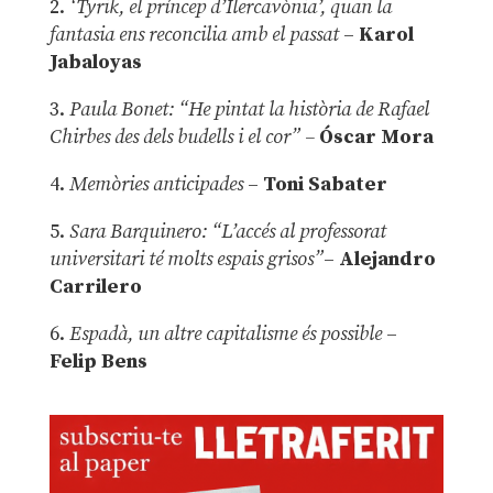
2.
‘Tyrik, el príncep d’Ilercavònia’, quan la
fantasia ens reconcilia amb el passat
–
Karol
Jabaloyas
3.
Paula Bonet: “He pintat la història de Rafael
Chirbes des dels budells i el cor” –
Óscar Mora
4.
Memòries anticipades
–
Toni Sabater
5.
Sara Barquinero: “L’accés al professorat
universitari té molts espais grisos”
–
Alejandro
Carrilero
6.
Espadà, un altre capitalisme és possible
–
Felip Bens