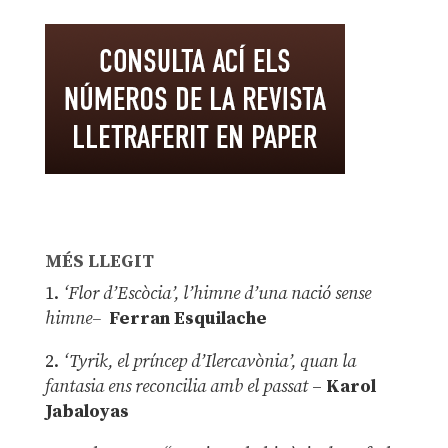
MÉS LLEGIT
1.
‘Flor d’Escòcia’, l’himne d’una nació sense
himne–
Ferran Esquilache
2.
‘Tyrik, el príncep d’Ilercavònia’, quan la
fantasia ens reconcilia amb el passat
–
Karol
Jabaloyas