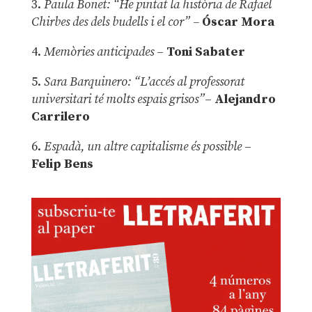
3.
Paula Bonet: “He pintat la història de Rafael
Chirbes des dels budells i el cor” –
Óscar Mora
4.
Memòries anticipades
–
Toni Sabater
5.
Sara Barquinero: “L’accés al professorat
universitari té molts espais grisos”
–
Alejandro
Carrilero
6.
Espadà, un altre capitalisme és possible
–
Felip Bens