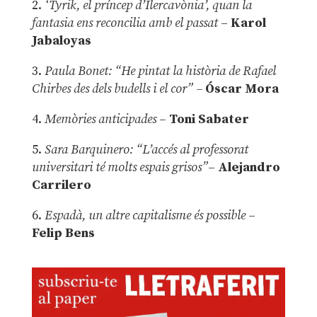
2.
‘Tyrik, el príncep d’Ilercavònia’, quan la
fantasia ens reconcilia amb el passat
–
Karol
Jabaloyas
3.
Paula Bonet: “He pintat la història de Rafael
Chirbes des dels budells i el cor” –
Óscar Mora
4.
Memòries anticipades
–
Toni Sabater
5.
Sara Barquinero: “L’accés al professorat
universitari té molts espais grisos”
–
Alejandro
Carrilero
6.
Espadà, un altre capitalisme és possible
–
Felip Bens