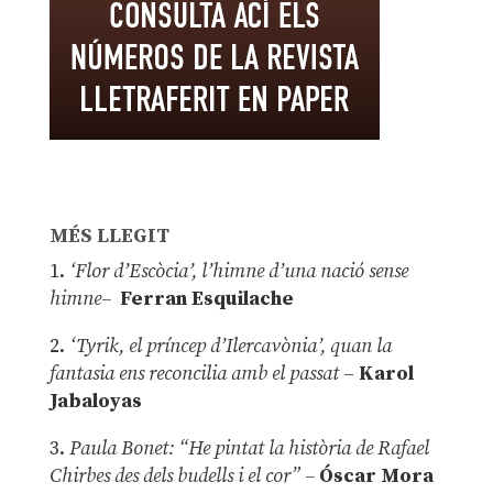
MÉS LLEGIT
1.
‘Flor d’Escòcia’, l’himne d’una nació sense
himne–
Ferran Esquilache
2.
‘Tyrik, el príncep d’Ilercavònia’, quan la
fantasia ens reconcilia amb el passat
–
Karol
Jabaloyas
3.
Paula Bonet: “He pintat la història de Rafael
Chirbes des dels budells i el cor” –
Óscar Mora