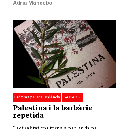
Adrià Mancebo
Pròxima parada: València
Segle XXI
Palestina i la barbàrie
repetida
L’actualitat ens torna a parlar d’una