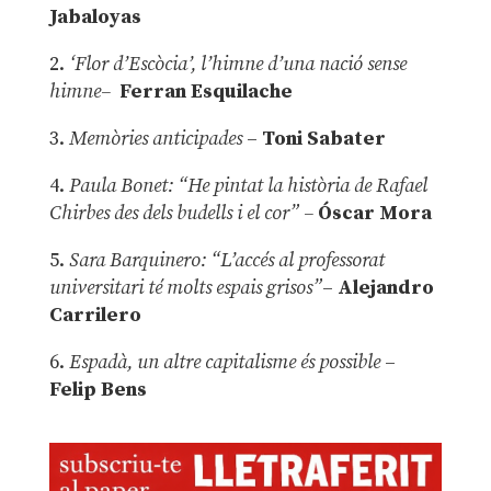
Jabaloyas
2.
‘Flor d’Escòcia’, l’himne d’una nació sense
himne–
Ferran Esquilache
3.
Memòries anticipades
–
Toni Sabater
4.
Paula Bonet: “He pintat la història de Rafael
Chirbes des dels budells i el cor” –
Óscar Mora
5.
Sara Barquinero: “L’accés al professorat
universitari té molts espais grisos”
–
Alejandro
Carrilero
6.
Espadà, un altre capitalisme és possible
–
Felip Bens