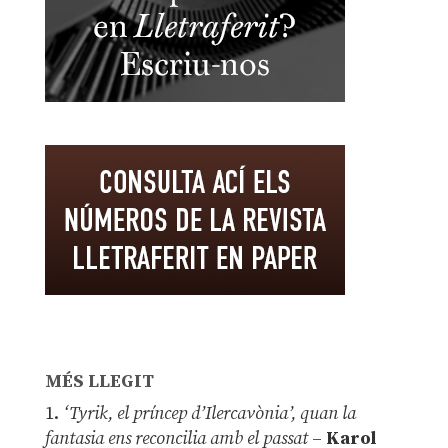
MÉS LLEGIT
1.
‘Tyrik, el príncep d’Ilercavònia’, quan la
fantasia ens reconcilia amb el passat
–
Karol