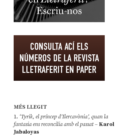
MÉS LLEGIT
1.
‘Tyrik, el príncep d’Ilercavònia’, quan la
fantasia ens reconcilia amb el passat
–
Karol
Jabaloyas