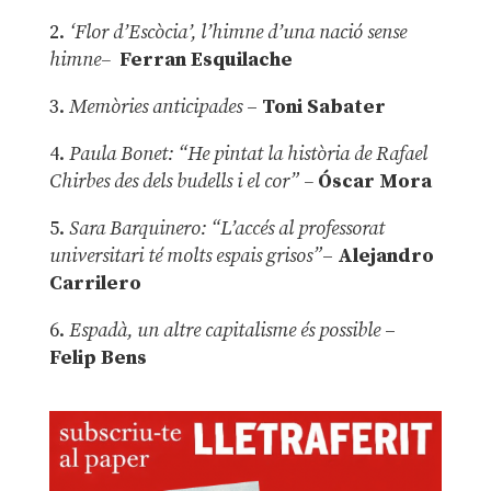
2.
‘Flor d’Escòcia’, l’himne d’una nació sense
himne–
Ferran Esquilache
3.
Memòries anticipades
–
Toni Sabater
4.
Paula Bonet: “He pintat la història de Rafael
Chirbes des dels budells i el cor” –
Óscar Mora
5.
Sara Barquinero: “L’accés al professorat
universitari té molts espais grisos”
–
Alejandro
Carrilero
6.
Espadà, un altre capitalisme és possible
–
Felip Bens