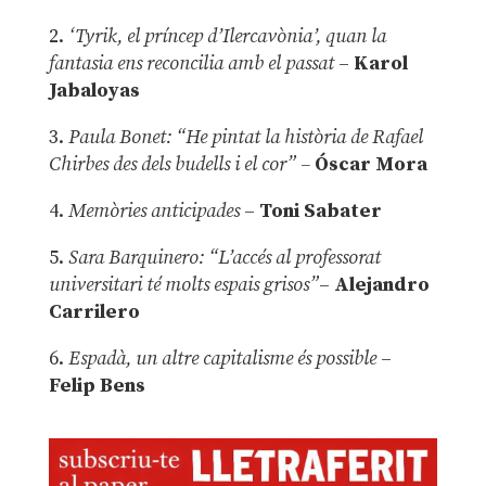
2.
‘Tyrik, el príncep d’Ilercavònia’, quan la
fantasia ens reconcilia amb el passat
–
Karol
Jabaloyas
3.
Paula Bonet: “He pintat la història de Rafael
Chirbes des dels budells i el cor” –
Óscar Mora
4.
Memòries anticipades
–
Toni Sabater
5.
Sara Barquinero: “L’accés al professorat
universitari té molts espais grisos”
–
Alejandro
Carrilero
6.
Espadà, un altre capitalisme és possible
–
Felip Bens