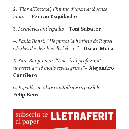
2.
‘Flor d’Escòcia’, l’himne d’una nació sense
himne–
Ferran Esquilache
3.
Memòries anticipades
–
Toni Sabater
4.
Paula Bonet: “He pintat la història de Rafael
Chirbes des dels budells i el cor” –
Óscar Mora
5.
Sara Barquinero: “L’accés al professorat
universitari té molts espais grisos”
–
Alejandro
Carrilero
6.
Espadà, un altre capitalisme és possible
–
Felip Bens