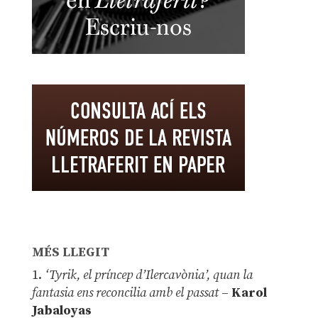
MÉS LLEGIT
1.
‘Tyrik, el príncep d’Ilercavònia’, quan la
fantasia ens reconcilia amb el passat
–
Karol
Jabaloyas