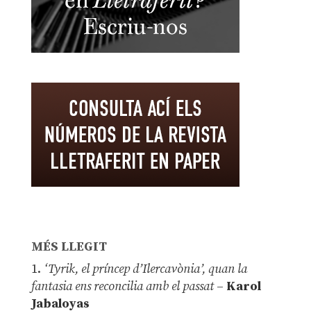
MÉS LLEGIT
1.
‘Tyrik, el príncep d’Ilercavònia’, quan la
fantasia ens reconcilia amb el passat
–
Karol
Jabaloyas