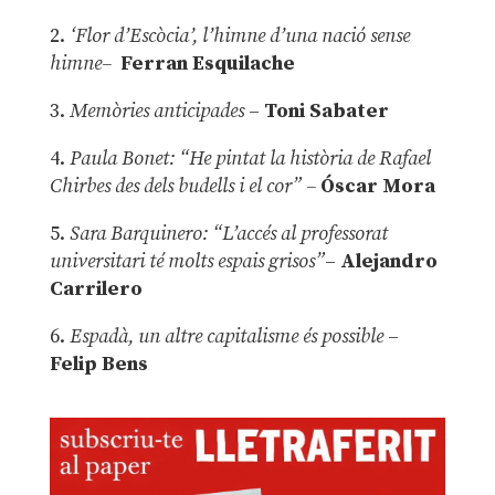
2.
‘Flor d’Escòcia’, l’himne d’una nació sense
himne–
Ferran Esquilache
3.
Memòries anticipades
–
Toni Sabater
4.
Paula Bonet: “He pintat la història de Rafael
Chirbes des dels budells i el cor” –
Óscar Mora
5.
Sara Barquinero: “L’accés al professorat
universitari té molts espais grisos”
–
Alejandro
Carrilero
6.
Espadà, un altre capitalisme és possible
–
Felip Bens