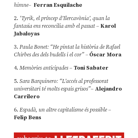
himne–
Ferran Esquilache
2.
‘Tyrik, el príncep d’Ilercavònia’, quan la
fantasia ens reconcilia amb el passat
–
Karol
Jabaloyas
3.
Paula Bonet: “He pintat la història de Rafael
Chirbes des dels budells i el cor” –
Óscar Mora
4.
Memòries anticipades
–
Toni Sabater
5.
Sara Barquinero: “L’accés al professorat
universitari té molts espais grisos”
–
Alejandro
Carrilero
6.
Espadà, un altre capitalisme és possible
–
Felip Bens