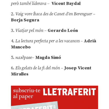
però també liderava –
Vicent Baydal
2.
Vaig vore Ítaca des de Canet d’en Berenguer
–
Borja Segura
3.
Viatjar pel món
–
Gerardo León
4.
La lectura perfecta per a les vacances –
Adrià
Mancebo
5.
наздраве
–
Magda Simó
6.
Els gelats de la fi del món
–
Josep Vicent
Miralles