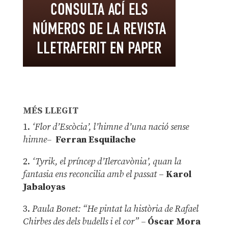
MÉS LLEGIT
1.
‘Flor d’Escòcia’, l’himne d’una nació sense
himne–
Ferran Esquilache
2.
‘Tyrik, el príncep d’Ilercavònia’, quan la
fantasia ens reconcilia amb el passat
–
Karol
Jabaloyas
3.
Paula Bonet: “He pintat la història de Rafael
Chirbes des dels budells i el cor” –
Óscar Mora