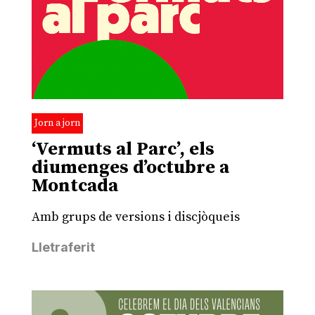
Jorn a jorn
‘Vermuts al Parc’, els
diumenges d’octubre a
Montcada
Amb grups de versions i discjòqueis
Lletraferit